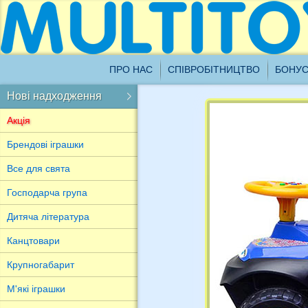
Ш
ПРО НАС
СПІВРОБІТНИЦТВО
БОНУС
1
о
Нові надходження
Назад
Акція
Новинки для Вас
Брендові іграшки
Усі нові надходження
Все для свята
Господарча група
Дитяча література
Канцтовари
Крупногабарит
М'які іграшки