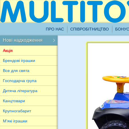
Ш
ПРО НАС
СПІВРОБІТНИЦТВО
БОНУС
1
о
Нові надходження
Назад
Акція
Новинки для Вас
Брендові іграшки
Усі нові надходження
Все для свята
Господарча група
Дитяча література
Канцтовари
Крупногабарит
М'які іграшки