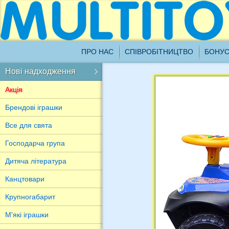
Ш
ПРО НАС
СПІВРОБІТНИЦТВО
БОНУС
1
о
Нові надходження
Назад
Акція
Новинки для Вас
Брендові іграшки
Усі нові надходження
Все для свята
Господарча група
Дитяча література
Канцтовари
Крупногабарит
М'які іграшки