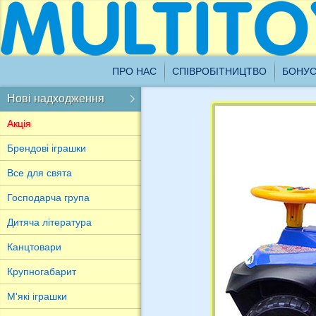
Ш
ПРО НАС
СПІВРОБІТНИЦТВО
БОНУС
1
о
Нові надходження
Назад
Акція
Новинки для Вас
Брендові іграшки
Усі нові надходження
Все для свята
Господарча група
Дитяча література
Канцтовари
Крупногабарит
М'які іграшки